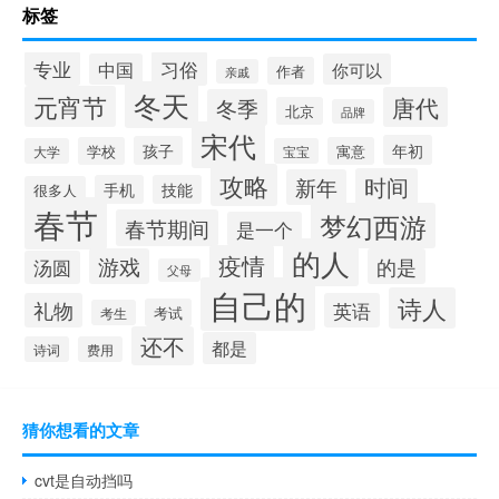
标签
专业
习俗
中国
你可以
作者
亲戚
冬天
元宵节
唐代
冬季
北京
品牌
宋代
年初
孩子
学校
寓意
大学
宝宝
攻略
时间
新年
手机
技能
很多人
春节
梦幻西游
春节期间
是一个
的人
疫情
游戏
的是
汤圆
父母
自己的
诗人
礼物
英语
考试
考生
还不
都是
诗词
费用
猜你想看的文章
cvt是自动挡吗