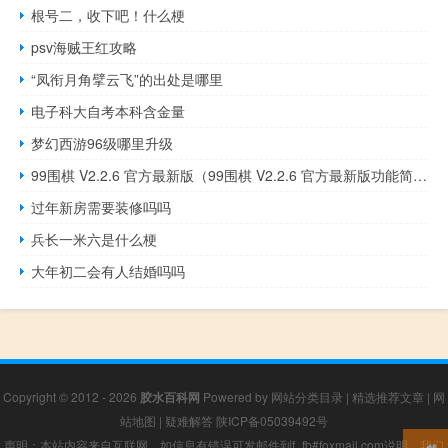
根号二，收下吧！什么梗
psv海贼王红攻略
“凤衔月角擘云飞”的出处是哪里
电子科大自考本科含金量
梦幻西游96级哪里升级
99围棋 V2.2.6 官方最新版（99围棋 V2.2.6 官方最新版功能简介）
过年新房需要装修吗吗
兵长一米六是什么梗
大年初二会有人结婚吗吗
Copyright © 2012 - 2026
胶水百科网
Powered by
网站分类目录
|
精选推荐文章
|
网
站地图
|
疑难解答
陕ICP备05039492号
声明：本站内容来自互联网，如信息有错误可发邮件到f_fb#foxmail.com说明，我们