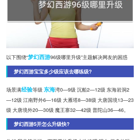
梦幻西游
以下围绕“
96级哪里升级”主题解决网友的困惑
梦幻西游宝宝多少级应该去哪练级?
经验
东海
场景满
等级
湾0—9级 沉船2—12级 东海岩洞2
—12级 江南野外6—16级 大雁塔8—38级 大唐国境13—23
级 大唐境外20—30级 魔王寨32—42级 普陀山36—46。
梦幻西游5开怎么升级快?