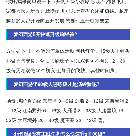
你好,我来简单说一下五开的升级小攻略吧 现在,很多的玩
家都喜欢去玩五开,因为五开可以玩着省心还能赚钱。越来
越多的人都开始向五开发展,想要玩五开就需要去。
梦幻西游5开快速升级刷经验?
方法如下: 1、不做如何单体活动,包括红尘。15级去王铺头
那做除暴安良。然后去刷珠子(可领双也可不领)。 2、30
级每天领双做40个初入江湖,升的飞快。其他时间刷。
梦幻西游里60级去哪练级才是满经验呢?
场景 满经验等级 东海湾 0—9级 沉船 2—12级 东海岩洞 2
—12级 江南野外 6—16级 大雁塔 8—38级 大唐国境 13—
23级 大唐境外 20—30级 魔王寨 32—42级 普。
dnf96级没有主线任务怎么快速升到100级?