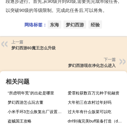
段逐步进行。首先,从90级升到93级,需要先完成帝陵任务,
以突破90级的等级限制。完成此任务后,可以将角。
网络标签：
东海
梦幻西游
经验
上一篇
梦幻西游80魔王怎么升级
下一篇
梦幻西游现在净化怎么进入
相关问题
“所虑明年荒”的出处是哪里
爱霏粒获数百万元种子轮融资
梦幻西游怎么玩古董
大年初三在农村过年好吗
小米手环3怎么恢复出厂设置（小米手环3怎么恢复出厂设置）
过大年有什么饭菜可以吃
盗贼国王攻略
dnf剑魂完美buff装备打造（dnf剑魂完美换装）