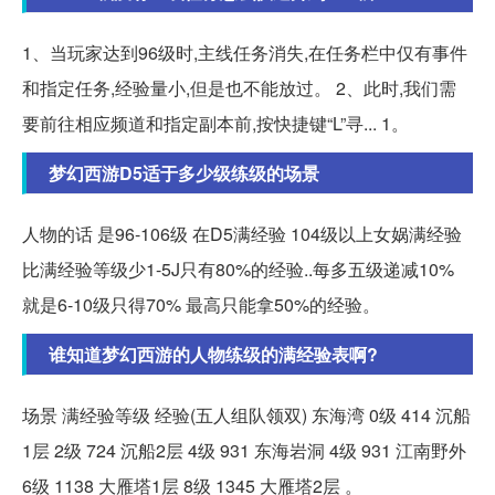
1、当玩家达到96级时,主线任务消失,在任务栏中仅有事件
和指定任务,经验量小,但是也不能放过。 2、此时,我们需
要前往相应频道和指定副本前,按快捷键“L”寻... 1。
梦幻西游D5适于多少级练级的场景
人物的话 是96-106级 在D5满经验 104级以上女娲满经验
比满经验等级少1-5J只有80%的经验..每多五级递减10%
就是6-10级只得70% 最高只能拿50%的经验。
谁知道梦幻西游的人物练级的满经验表啊?
场景 满经验等级 经验(五人组队领双) 东海湾 0级 414 沉船
1层 2级 724 沉船2层 4级 931 东海岩洞 4级 931 江南野外
6级 1138 大雁塔1层 8级 1345 大雁塔2层 。