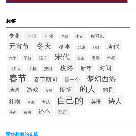
标签
专业
习俗
中国
你可以
作者
亲戚
冬天
元宵节
唐代
冬季
北京
品牌
宋代
年初
孩子
学校
寓意
大学
宝宝
攻略
时间
新年
手机
技能
很多人
春节
梦幻西游
春节期间
是一个
的人
疫情
游戏
的是
汤圆
父母
自己的
诗人
礼物
英语
考试
考生
还不
都是
诗词
费用
猜你想看的文章