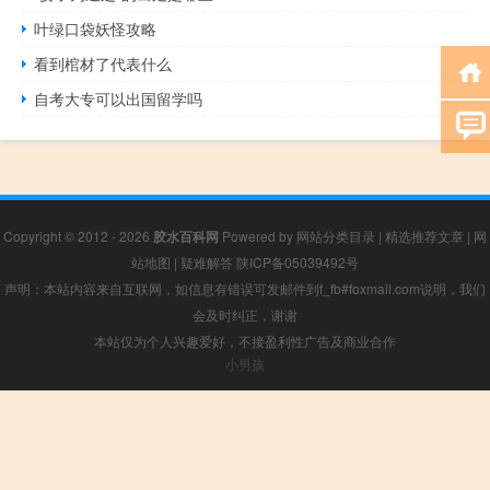
叶绿口袋妖怪攻略
看到棺材了代表什么
自考大专可以出国留学吗
Copyright © 2012 - 2026
胶水百科网
Powered by
网站分类目录
|
精选推荐文章
|
网
站地图
|
疑难解答
陕ICP备05039492号
声明：本站内容来自互联网，如信息有错误可发邮件到f_fb#foxmail.com说明，我们
会及时纠正，谢谢
本站仅为个人兴趣爱好，不接盈利性广告及商业合作
小男孩