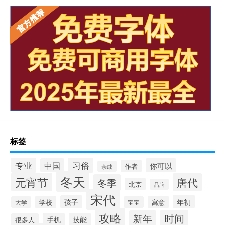
标签
专业
习俗
中国
你可以
作者
亲戚
冬天
元宵节
唐代
冬季
北京
品牌
宋代
年初
孩子
学校
寓意
大学
宝宝
攻略
时间
新年
手机
技能
很多人