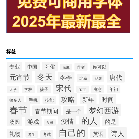
标签
专业
习俗
中国
你可以
作者
亲戚
冬天
元宵节
唐代
冬季
北京
品牌
宋代
年初
孩子
学校
寓意
大学
宝宝
攻略
时间
新年
手机
技能
很多人
春节
梦幻西游
春节期间
是一个
的人
疫情
游戏
的是
汤圆
父母
自己的
诗人
礼物
英语
考试
考生