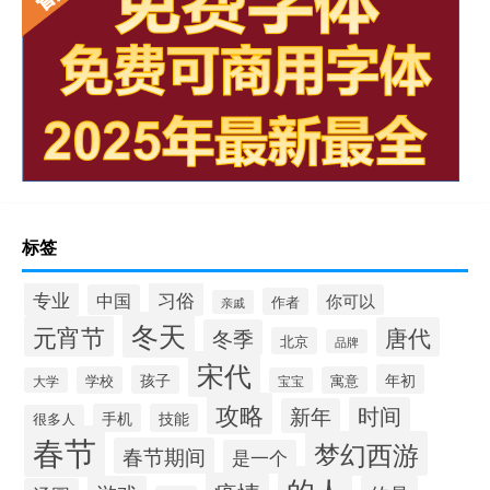
标签
专业
习俗
中国
你可以
作者
亲戚
冬天
元宵节
唐代
冬季
北京
品牌
宋代
年初
孩子
学校
寓意
大学
宝宝
攻略
时间
新年
手机
技能
很多人
春节
梦幻西游
春节期间
是一个
的人