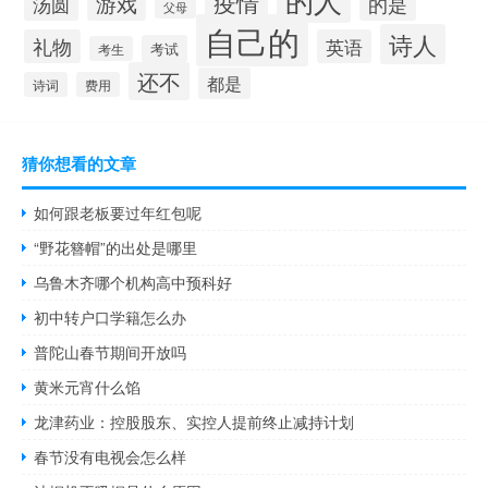
疫情
游戏
的是
汤圆
父母
自己的
诗人
礼物
英语
考试
考生
还不
都是
诗词
费用
猜你想看的文章
如何跟老板要过年红包呢
“野花簪帽”的出处是哪里
乌鲁木齐哪个机构高中预科好
初中转户口学籍怎么办
普陀山春节期间开放吗
黄米元宵什么馅
龙津药业：控股股东、实控人提前终止减持计划
春节没有电视会怎么样