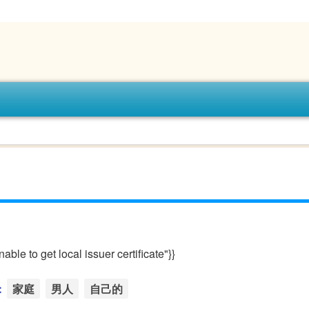
le to get local issuer certificate"}}
：
家庭
男人
自己的