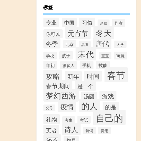
标签
专业
习俗
中国
作者
亲戚
冬天
元宵节
你可以
唐代
冬季
北京
大学
品牌
宋代
孩子
学校
寓意
宝宝
年初
手机
技能
很多人
春节
攻略
时间
新年
春节期间
是一个
梦幻西游
游戏
汤圆
的人
疫情
的是
父母
自己的
礼物
考试
考生
诗人
英语
诗词
费用
还不
都是