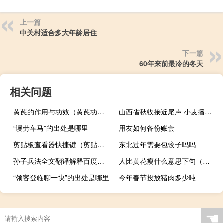
上一篇
中关村适合多大年龄居住
下一篇
60年来前最冷的冬天
相关问题
黄芪的作用与功效（黄芪功效与作用）
山西省秋收接近尾声 小麦播种面积754.5万亩
“谩劳车马”的出处是哪里
用友如何备份账套
剪贴板查看器快捷键（剪贴板查看器）
东北过年需要包饺子吗吗
孙子兵法全文翻译解释百度云（孙子兵法全文翻译）
人比黄花瘦什么意思下句（人比黄花瘦什么意思）
“领客登临聊一快”的出处是哪里
今年春节投放猪肉多少吨
☚