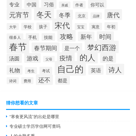
专业
习俗
中国
你可以
作者
亲戚
冬天
元宵节
唐代
冬季
北京
品牌
宋代
年初
孩子
学校
寓意
大学
宝宝
攻略
时间
新年
手机
技能
很多人
春节
梦幻西游
春节期间
是一个
的人
疫情
游戏
的是
汤圆
父母
自己的
诗人
礼物
英语
考试
考生
还不
都是
诗词
费用
猜你想看的文章
“寒食更风流”的出处是哪里
专业硕士学历学信网可查吗
人的大脑多重