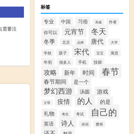
标签
专业
习俗
中国
作者
亲戚
点需要注
冬天
元宵节
你可以
唐代
冬季
北京
大学
品牌
宋代
孩子
学校
寓意
宝宝
年初
手机
技能
很多人
春节
攻略
时间
新年
春节期间
是一个
梦幻西游
游戏
汤圆
的人
疫情
的是
父母
自己的
礼物
考试
考生
诗人
英语
诗词
费用
还不
都是