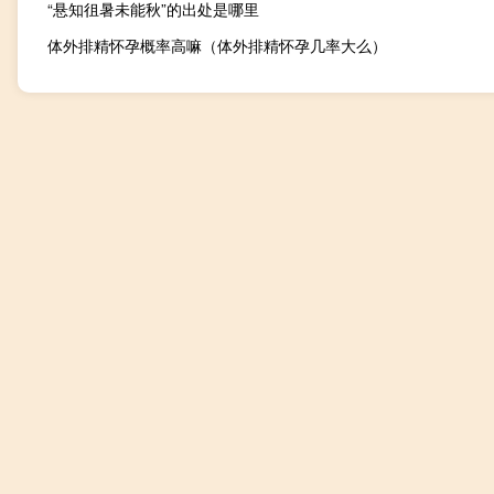
“悬知徂暑未能秋”的出处是哪里
体外排精怀孕概率高嘛（体外排精怀孕几率大么）