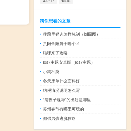
猜你想看的文章
莲藕里脊肉怎样腌制（lol囧图）
贵阳金阳属于哪个区
猫咪来了攻略
ios7主题安卓版（ios7主题）
小狗种类
冬天床单什么面料好
纳税情况说明怎么写
“清夜子规啼”的出处是哪里
苏州春节有哪里可玩的
倔强男孩逃脱攻略