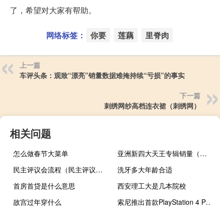
了，希望对大家有帮助。
网络标签：
你要
莲藕
里脊肉
上一篇
车评头条：观致“漂亮”销量数据难掩持续“亏损”的事实
下一篇
刺绣网纱高档连衣裙（刺绣网）
相关问题
怎么做春节大菜单
亚洲新四大天王专辑销量（亚洲新四大天王）
民主评议会流程（民主评议会）
洗牙多大年龄合适
首房首贷是什么意思
西安理工大是几本院校
故宫过年穿什么
索尼推出首款PlayStation 4 PS2游戏