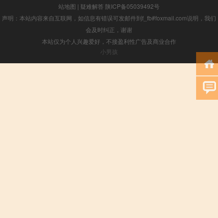
站地图
|
疑难解答
陕ICP备05039492号
声明：本站内容来自互联网，如信息有错误可发邮件到f_fb#foxmail.com说明，我们
会及时纠正，谢谢
本站仅为个人兴趣爱好，不接盈利性广告及商业合作
小男孩