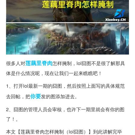
莲藕
里脊肉
很多人对
怎样腌制，lol囧图不是很了解那具
体是什么情况呢，现在让我们一起来瞧瞧吧！
1、打开lol最新一期的囧图，然后按照上面写的具体规范
你要
去回帖，把
发的图添加进去。
2、囧图的管理人员会审核，也许下一期里就会有你的图
了！。
本文【莲藕里脊肉怎样腌制（lol囧图）】到此讲解完毕