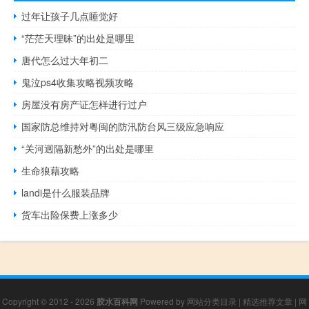
过年让孩子几点睡觉好
“茫茫天理昧”的出处是哪里
唐代怎么过大年初二
鬼泣ps4收集攻略视频攻略
房屋没有房产证怎样进行过户
国家防总维持对粤闽的防汛防台风三级应急响应
“关河迥隔新愁外”的出处是哪里
生命狼藉攻略
landi是什么服装品牌
货车出险保费上涨多少
Copyright © 2012 - 2026
胶水百科网
Powered by
网站分类目录
|
精选推荐文章
|
网