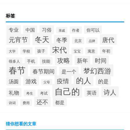
标签
专业
习俗
中国
你可以
作者
亲戚
冬天
元宵节
唐代
冬季
北京
品牌
宋代
年初
孩子
学校
寓意
大学
宝宝
攻略
时间
新年
手机
技能
很多人
春节
梦幻西游
春节期间
是一个
的人
疫情
游戏
的是
汤圆
父母
自己的
诗人
礼物
英语
考试
考生
还不
都是
诗词
费用
猜你想看的文章