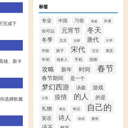
标签
专业
习俗
中国
作者
亲戚
可完成下
冬天
元宵节
你可以
唐代
冬季
北京
大学
品牌
宋代
孩子
学校
寓意
宝宝
年初
手机
技能
很多人
英雄、新卡
春节
攻略
时间
新年
春节期间
是一个
梦幻西游
游戏
汤圆
的人
疫情
的是
果你选择欧服
父母
自己的
礼物
考试
考生
诗人
英语
诗词
费用
还不
都是