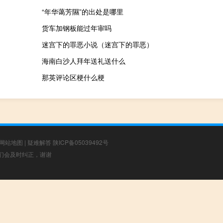
“年华蔼芳隰”的出处是哪里
货车加钢板能过年审吗
迷宫下的罪恶小说（迷宫下的罪恶）
海南白沙人拜年送礼送什么
那英评论区梗什么梗
网站地图
|
疑难解答
陕ICP备05039492号
，我们会及时纠正，谢谢