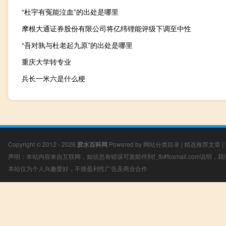
“杜宇有冤能泣血”的出处是哪里
摩根大通证券股份有限公司将亿纬锂能评级下调至中性
“吾对孰与杜老起九原”的出处是哪里
重庆大学转专业
兵长一米六是什么梗
Copyright © 2012 - 2026
胶水百科网
Powered by
网站分类目录
|
精选推荐文章
|
声明：本站内容来自互联网，如信息有错误可发邮件到f_fb#foxmail.com说明
本站仅为个人兴趣爱好，不接盈利性广告及商业合作