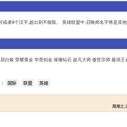
符或者8个汉字,超出则不能取。 英雄联盟中,召唤师名字将是其
不屈白银 荣耀黄金 华贵铂金 璀璨钻石 超凡大师 傲世宗师 最强王
：
国际
联盟
英雄
黑潮之