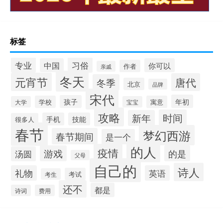
标签
专业
习俗
中国
你可以
作者
亲戚
冬天
元宵节
唐代
冬季
北京
品牌
宋代
年初
孩子
学校
寓意
大学
宝宝
攻略
时间
新年
手机
技能
很多人
春节
梦幻西游
春节期间
是一个
的人
疫情
游戏
的是
汤圆
父母
自己的
诗人
礼物
英语
考试
考生
还不
都是
诗词
费用