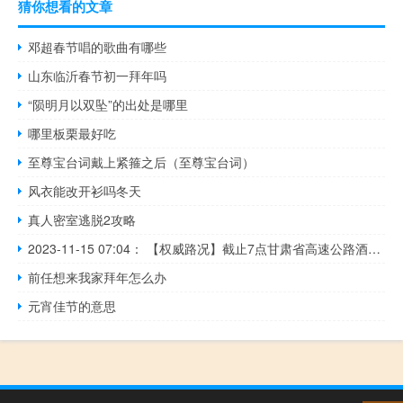
猜你想看的文章
邓超春节唱的歌曲有哪些
山东临沂春节初一拜年吗
“陨明月以双坠”的出处是哪里
哪里板栗最好吃
至尊宝台词戴上紧箍之后（至尊宝台词）
风衣能改开衫吗冬天
真人密室逃脱2攻略
2023-11-15 07:04： 【权威路况】截止7点甘肃省高速公路酒泉、张掖、武威、兰州、白银、天水、定西、庆阳、甘南、临夏部分路段小雪，其余路段天气阴或多云。受降雪天气影响，根据通行条件，辖区交警暂对G30连霍高速桥湾、玉门、元山子至丰城堡沿线各收费站入口双向、G3011柳格高速敦煌西至当金山北沿线各收费站入口双向、G7 ​​​
前任想来我家拜年怎么办
元宵佳节的意思