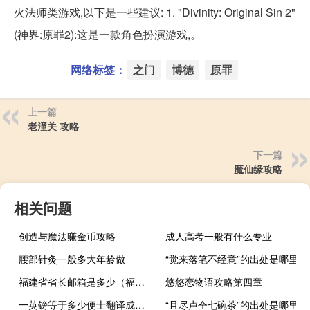
火法师类游戏,以下是一些建议: 1. "Divinity: Original Sin 2"
(神界:原罪2):这是一款角色扮演游戏,。
网络标签：
之门
博德
原罪
上一篇
老潼关 攻略
下一篇
魔仙缘攻略
相关问题
创造与魔法赚金币攻略
成人高考一般有什么专业
腰部针灸一般多大年龄做
“觉来落笔不经意”的出处是哪里
福建省省长邮箱是多少（福建省长信箱查询）
悠悠恋物语攻略第四章
一英镑等于多少便士翻译成英语（一英镑等于多少便士）
“且尽卢仝七碗茶”的出处是哪里