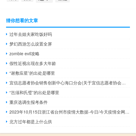
猜你想看的文章
过年去姐夫家吃饭好吗
梦幻西游怎么设置全屏
zombie evil攻略
假性近视出现在多大年龄
“谢敷应星”的出处是哪里
宜信志愿者协会销售创新中心海口分会(关于宜信志愿者协会销售创新中心海口分会简述)
“岂须和氏璧”的出处是哪里
重庆选调生报考条件
2023年10月15日浙江省台州市疫情大数据-今日/今天疫情全网搜索最新实时消息动态情况通知播报
北方过年都是上什么供