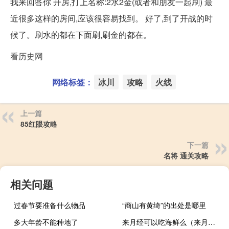
我来回答你 开房,打上名称:2水2金(或者和朋友一起刷) 最
近很多这样的房间,应该很容易找到。 好了,到了开战的时
候了。刷水的都在下面刷,刷金的都在。
看历史网
网络标签：
冰川
攻略
火线
上一篇
85红眼攻略
下一篇
名将 通关攻略
相关问题
过春节要准备什么物品
“商山有黄绮”的出处是哪里
多大年龄不能种地了
来月经可以吃海鲜么（来月经期能吃海鲜吗）