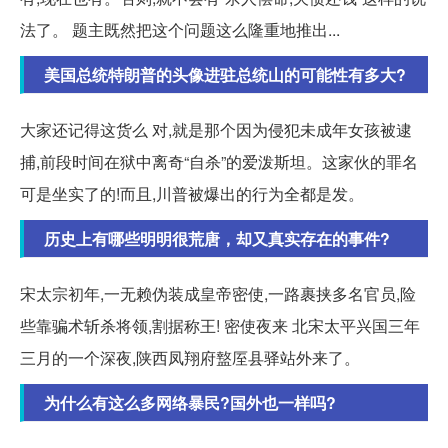
法了。 题主既然把这个问题这么隆重地推出...
美国总统特朗普的头像进驻总统山的可能性有多大?
大家还记得这货么 对,就是那个因为侵犯未成年女孩被逮
捕,前段时间在狱中离奇“自杀”的爱泼斯坦。这家伙的罪名
可是坐实了的!而且,川普被爆出的行为全都是发。
历史上有哪些明明很荒唐，却又真实存在的事件?
宋太宗初年,一无赖伪装成皇帝密使,一路裹挟多名官员,险
些靠骗术斩杀将领,割据称王! 密使夜来 北宋太平兴国三年
三月的一个深夜,陕西凤翔府盩厔县驿站外来了。
为什么有这么多网络暴民?国外也一样吗?