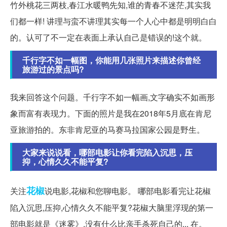
竹外桃花三两枝,春江水暖鸭先知,谁的青春不迷茫,其实我
们都一样! 讲理与蛮不讲理其实每一个人心中都是明明白白
的。认可了不一定在表面上承认自己是错误的!这个就。
千行字不如一幅图，你能用几张照片来描述你曾经
旅游过的景点吗?
我来回答这个问题。千行字不如一幅画,文字确实不如画形
象而富有表现力。下面的照片是我在2018年5月底在肯尼
亚旅游拍的。东非肯尼亚的马赛马拉国家公园是野生。
大家来说说看，哪部电影让你看完陷入沉思，压
抑，心情久久不能平复?
花椒
关注
说电影,花椒和您聊电影。 哪部电影看完让花椒
陷入沉思,压抑,心情久久不能平复?花椒大脑里浮现的第一
部电影就是《迷雾》,没有什么比亲手杀死自己的... 在。