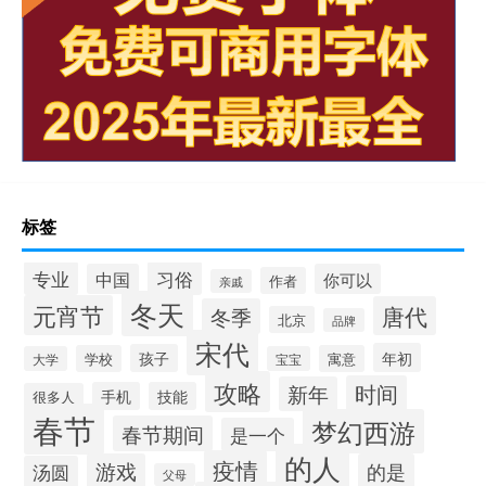
标签
专业
习俗
中国
你可以
作者
亲戚
冬天
元宵节
唐代
冬季
北京
品牌
宋代
年初
孩子
学校
寓意
大学
宝宝
攻略
时间
新年
手机
技能
很多人
春节
梦幻西游
春节期间
是一个
的人
疫情
游戏
的是
汤圆
父母