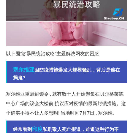
以下围绕“暴民统治攻略”主题解决网友的困惑
塞尔维亚
因防疫措施爆发大规模骚乱，背后是谁在
捣鬼?
塞尔维亚重启封锁令 , 就有数千人开始聚集在贝尔格莱德
中心广场的议会大楼前,抗议应对疫情的最新封锁措施。这
个确实不得不让人多想啊! 当地时间7月7日 , 塞尔维。
印度
经常看到
私刑致人死亡报道，难道这种行为不