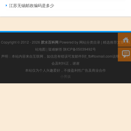
江苏无锡邮政编码是多少
Copyright © 2012 - 2026
胶水百科网
Powered by
网站分类目录
|
精选推荐文章
|
网
站地图
|
疑难解答
陕ICP备05039492号
声明：本站内容来自互联网，如信息有错误可发邮件到f_fb#foxmail.com说明，我们
会及时纠正，谢谢
本站仅为个人兴趣爱好，不接盈利性广告及商业合作
小男孩