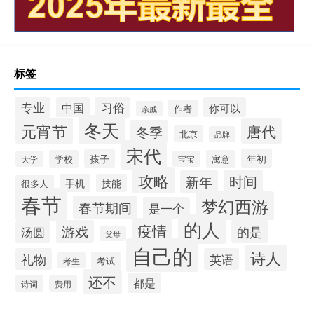
标签
专业
习俗
中国
你可以
作者
亲戚
冬天
元宵节
唐代
冬季
北京
品牌
宋代
年初
孩子
学校
寓意
大学
宝宝
攻略
时间
新年
手机
技能
很多人
春节
梦幻西游
春节期间
是一个
的人
疫情
游戏
的是
汤圆
父母
自己的
诗人
礼物
英语
考试
考生
还不
都是
诗词
费用