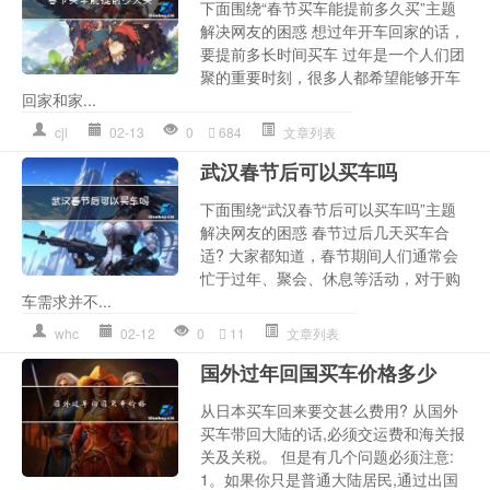
下面围绕“春节买车能提前多久买”主题
解决网友的困惑 想过年开车回家的话，
要提前多长时间买车 过年是一个人们团
聚的重要时刻，很多人都希望能够开车
回家和家...
cjl
02-13
0
684
文章列表
武汉春节后可以买车吗
下面围绕“武汉春节后可以买车吗”主题
解决网友的困惑 春节过后几天买车合
适? 大家都知道，春节期间人们通常会
忙于过年、聚会、休息等活动，对于购
车需求并不...
whc
02-12
0
11
文章列表
国外过年回国买车价格多少
从日本买车回来要交甚么费用? 从国外
买车带回大陆的话,必须交运费和海关报
关及关税。 但是有几个问题必须注意:
1。如果你只是普通大陆居民,通过出国