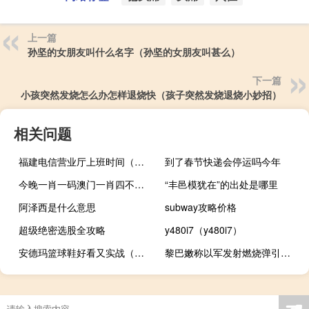
上一篇
孙坚的女朋友叫什么名字（孙坚的女朋友叫甚么）
下一篇
小孩突然发烧怎么办怎样退烧快（孩子突然发烧退烧小妙招）
相关问题
福建电信营业厅上班时间（福建电信营业厅）
到了春节快递会停运吗今年
今晚一肖一码澳门一肖四不像,事过境迁精选解释落实_3D56.98.28
“丰邑模犹在”的出处是哪里
阿泽西是什么意思
subway攻略价格
超级绝密选股全攻略
y480i7（y480i7）
安德玛篮球鞋好看又实战（安德玛篮球鞋好）
黎巴嫩称以军发射燃烧弹引发森林火灾 以方暂无回应