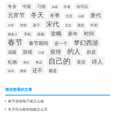
专业
习俗
中国
你可以
作者
亲戚
冬天
元宵节
唐代
冬季
北京
品牌
宋代
年初
孩子
学校
寓意
大学
宝宝
攻略
时间
新年
手机
技能
很多人
春节
梦幻西游
春节期间
是一个
的人
疫情
游戏
的是
汤圆
父母
自己的
诗人
礼物
英语
考试
考生
还不
都是
诗词
费用
猜你想看的文章
春节放假电子函怎么做
冬天司法救助锦旗怎么写