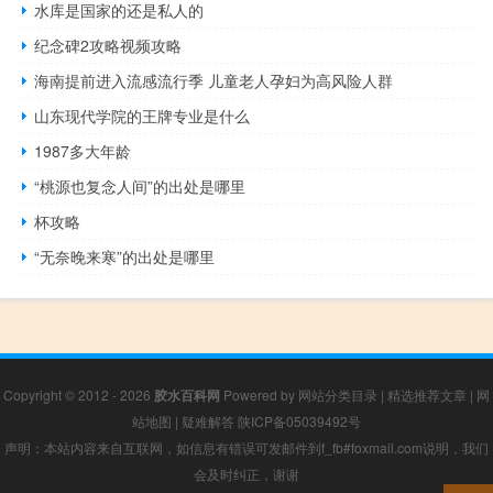
水库是国家的还是私人的
纪念碑2攻略视频攻略
海南提前进入流感流行季 儿童老人孕妇为高风险人群
山东现代学院的王牌专业是什么
1987多大年龄
“桃源也复念人间”的出处是哪里
杯攻略
“无奈晚来寒”的出处是哪里
Copyright © 2012 - 2026
胶水百科网
Powered by
网站分类目录
|
精选推荐文章
|
网
站地图
|
疑难解答
陕ICP备05039492号
声明：本站内容来自互联网，如信息有错误可发邮件到f_fb#foxmail.com说明，我们
会及时纠正，谢谢