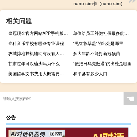
nano sim卡（nano sim）
相关问题
皇冠现金官方网站APP手机版（皇冠现金）
单位给员工补缴社保最多能补多少年
专科音乐学校有哪些专业课程
“见红妆翠盖”的出处是哪里
攻城掠地挂机辅助有没有人知道（攻城掠地有挂）
多大年龄不能打新冠预苗
甘肃过年可以磕头吗为什么
“便把日乌先赶退”的出处是哪里
美国留学文书费用大概需要多少
和平县有多少人口
☚
公告