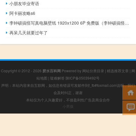
小朋友毕业寄语
阿卡丽攻略s6
李钟硕搞怪写真电脑壁纸 1920x1200 6P 免费版（李钟硕搞怪写真电脑壁纸 1920x1200 6P 免费版功能简介）
再呆几天就要过年了
Copyright © 2012 - 2026
胶水百科网
Powered by
网站分类目录
|
精选推荐文章
|
网
站地图
|
疑难解答
陕ICP备05039492号
声明：本站内容来自互联网，如信息有错误可发邮件到f_fb#foxmail.com说明，我们
会及时纠正，谢谢
本站仅为个人兴趣爱好，不接盈利性广告及商业合作
小男孩