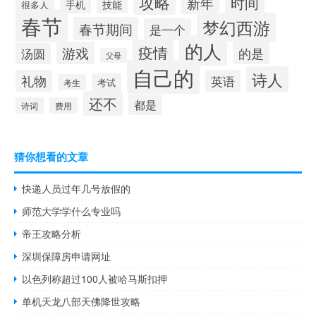
攻略
时间
新年
手机
技能
很多人
春节
梦幻西游
春节期间
是一个
的人
疫情
游戏
的是
汤圆
父母
自己的
诗人
礼物
英语
考试
考生
还不
都是
诗词
费用
猜你想看的文章
快递人员过年几号放假的
师范大学学什么专业吗
帝王攻略分析
深圳保障房申请网址
以色列称超过100人被哈马斯扣押
单机天龙八部天佛降世攻略