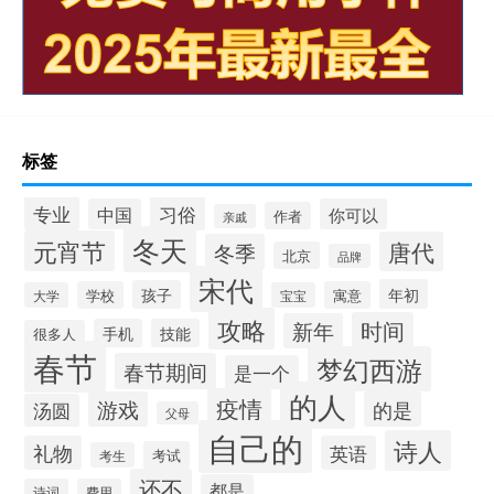
标签
专业
习俗
中国
你可以
作者
亲戚
冬天
元宵节
唐代
冬季
北京
品牌
宋代
年初
孩子
学校
寓意
大学
宝宝
攻略
时间
新年
手机
技能
很多人
春节
梦幻西游
春节期间
是一个
的人
疫情
游戏
的是
汤圆
父母
自己的
诗人
礼物
英语
考试
考生
还不
都是
诗词
费用