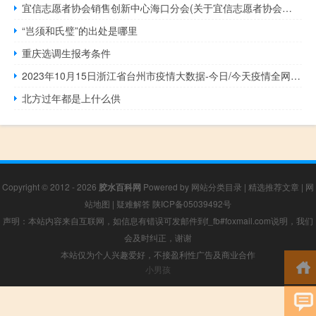
宜信志愿者协会销售创新中心海口分会(关于宜信志愿者协会销售创新中心海口分会简述)
“岂须和氏璧”的出处是哪里
重庆选调生报考条件
2023年10月15日浙江省台州市疫情大数据-今日/今天疫情全网搜索最新实时消息动态情况通知播报
北方过年都是上什么供
Copyright © 2012 - 2026
胶水百科网
Powered by
网站分类目录
|
精选推荐文章
|
网
站地图
|
疑难解答
陕ICP备05039492号
声明：本站内容来自互联网，如信息有错误可发邮件到f_fb#foxmail.com说明，我们
会及时纠正，谢谢
本站仅为个人兴趣爱好，不接盈利性广告及商业合作
小男孩