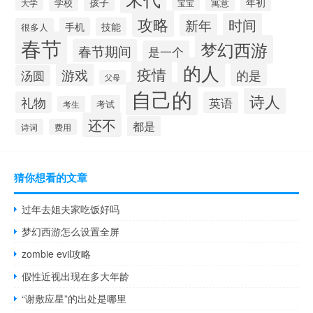
年初
孩子
学校
寓意
大学
宝宝
攻略
时间
新年
手机
技能
很多人
春节
梦幻西游
春节期间
是一个
的人
疫情
游戏
的是
汤圆
父母
自己的
诗人
礼物
英语
考试
考生
还不
都是
诗词
费用
猜你想看的文章
过年去姐夫家吃饭好吗
梦幻西游怎么设置全屏
zombie evil攻略
假性近视出现在多大年龄
“谢敷应星”的出处是哪里