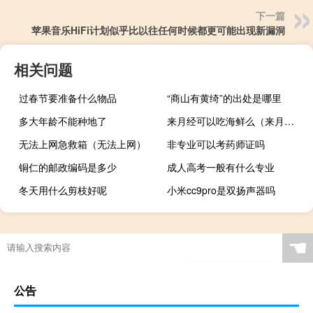
下一篇
苹果音乐HiFi计划似乎比以往任何时候都更可能出现新漏洞
相关问题
过春节要准备什么物品
“商山有黄绮”的出处是哪里
多大年龄不能种地了
来月经可以吃海鲜么（来月经期能吃海鲜吗）
无法上网急救箱（无法上网）
非专业可以考药师证吗
铜仁的邮政编码是多少
成人高考一般有什么专业
冬天用什么剪枝好呢
小米cc9pro是双扬声器吗
☚
公告