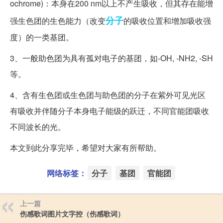
ochrome)：本身在200 nm以上不产生吸收，但其存在能增
分子
强生色团的生色能力（改变
的吸收位置和增加吸收强
度）的一类基团。
3、一般助色团为具有孤对电子的基团，如-OH, -NH2, -SH
等。
4、含有生色团或生色团与助色团的分子在紫外可见光区
有吸收并伴随分子本身电子能级的跃迁，不同官能团吸收
不同波长的光。
本文到此分享完毕，希望对大家有所帮助。
网络标签：
分子
基团
官能团
上一篇
伤感歌词图片文字控（伤感歌词）