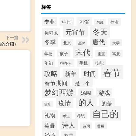
标签
专业
习俗
中国
作者
亲戚
冬天
元宵节
你可以
下一篇
唐代
冬季
北京
大学
品牌
肮的介绍）
宋代
孩子
学校
寓意
宝宝
年初
手机
技能
很多人
春节
攻略
时间
新年
春节期间
是一个
梦幻西游
游戏
汤圆
的人
疫情
的是
父母
自己的
礼物
考试
考生
诗人
英语
诗词
费用
还不
都是