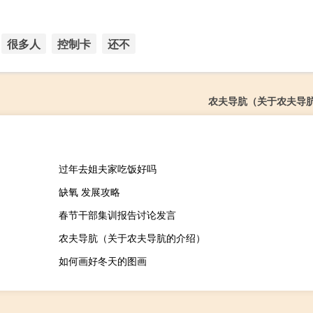
很多人
控制卡
还不
农夫导肮（关于农夫导
过年去姐夫家吃饭好吗
缺氧 发展攻略
春节干部集训报告讨论发言
农夫导肮（关于农夫导肮的介绍）
如何画好冬天的图画