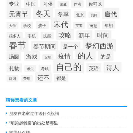
专业
习俗
中国
你可以
作者
亲戚
冬天
元宵节
唐代
冬季
北京
品牌
宋代
年初
孩子
学校
寓意
大学
宝宝
攻略
时间
新年
手机
技能
很多人
春节
梦幻西游
春节期间
是一个
的人
疫情
游戏
的是
汤圆
父母
自己的
诗人
礼物
英语
考试
考生
还不
都是
诗词
费用
猜你想看的文章
朋友在老家过年送什么祝福
“项梁起雠秦”的出处是哪里
转线什么梗