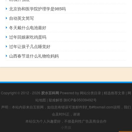
北京协和医学院护理学是985吗
自动英文简写
冬天戴什么电池最好
过年回娘家吃鸡蛋吗
过年让孩子几点睡觉好
山西春节送什么礼物给妈妈
Copyright © 2012 - 2026
胶水百科网
Powered by
网站分类目录
|
精选推荐文章
|
网
站地图
|
疑难解答
陕ICP备05039492号
声明：本站内容来自互联网，如信息有错误可发邮件到f_fb#foxmail.com说明，我们
会及时纠正，谢谢
本站仅为个人兴趣爱好，不接盈利性广告及商业合作
小男孩