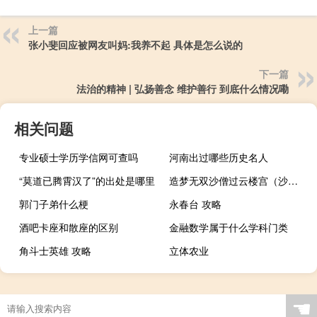
上一篇
张小斐回应被网友叫妈:我养不起 具体是怎么说的
下一篇
法治的精神 | 弘扬善念 维护善行 到底什么情况嘞
相关问题
专业硕士学历学信网可查吗
河南出过哪些历史名人
“莫道已腾霄汉了”的出处是哪里
造梦无双沙僧过云楼宫（沙僧过彩虹楼）
郭门子弟什么梗
永春台 攻略
酒吧卡座和散座的区别
金融数学属于什么学科门类
角斗士英雄 攻略
立体农业
☚