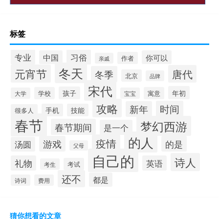
标签
专业
习俗
中国
你可以
作者
亲戚
冬天
元宵节
唐代
冬季
北京
品牌
宋代
年初
孩子
学校
寓意
大学
宝宝
攻略
时间
新年
手机
技能
很多人
春节
梦幻西游
春节期间
是一个
的人
疫情
游戏
的是
汤圆
父母
自己的
诗人
礼物
英语
考试
考生
还不
都是
诗词
费用
猜你想看的文章