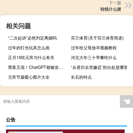
下一篇
转线什么梗
相关问题
“二次起诉”必然判定离婚吗
芬兰体育(关于芬兰体育简述)
过年的灯光玩具怎么画
过年给父母放羊视频教程
正月15吃元宵与什么有关
河北大年三十早餐吃什么
黑客又现！ChatGPT都被攻击 人工智能浪潮带来网络安全投资机遇
“从君归去苦嫌迟”的出处是哪里
元宵节最暖心图片大全
长石的特点
☚
公告