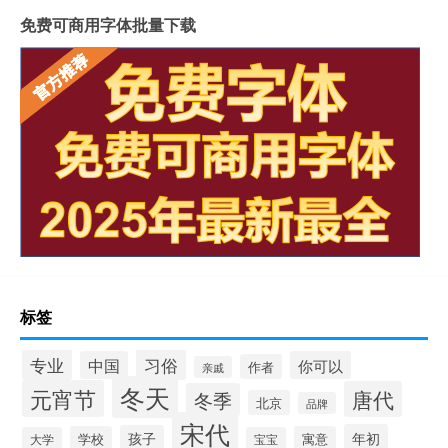
免费可商用字体批量下载
标签
专业
习俗
中国
你可以
作者
亲戚
冬天
元宵节
唐代
冬季
北京
品牌
宋代
年初
孩子
学校
寓意
大学
宝宝