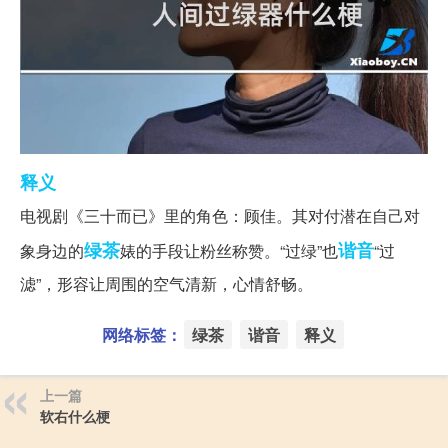
释义
电视剧《三十而已》里的角色：顾佳。其对付潜在自己对
绿茶
谐音
象身边的
婊的手段让粉丝称赞。“过绿”也
“过
滤”，形容让周围的空气清新，心情舒畅。
网络标签：
绿茶
谐音
释义
上一篇
软右什么梗