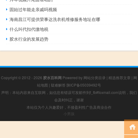
固始过年能走亲戚吗视频
海南昌江可提供荣事达洗衣机维修服务地址在哪
什么叫代扣代缴地税
胶水行业的发展趋势
Copyright © 2012 - 2026
胶水百科网
Powered by
网站分类目录
|
精选推荐文章
|
网
站地图
|
疑难解答
陕ICP备05039492号
声明：本站内容来自互联网，如信息有错误可发邮件到f_fb#foxmail.com说明，我们
会及时纠正，谢谢
本站仅为个人兴趣爱好，不接盈利性广告及商业合作
小男孩