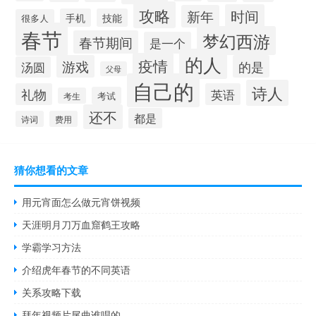
攻略
时间
新年
手机
技能
很多人
春节
梦幻西游
春节期间
是一个
的人
疫情
游戏
的是
汤圆
父母
自己的
诗人
礼物
英语
考试
考生
还不
都是
诗词
费用
猜你想看的文章
用元宵面怎么做元宵饼视频
天涯明月刀万血窟鹤王攻略
学霸学习方法
介绍虎年春节的不同英语
关系攻略下载
拜年视频片尾曲谁唱的