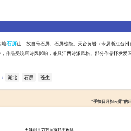
石屏
南塘
山，故自号石屏、石屏樵隐。天台黄岩（今属浙江台州
诗，作品受晚唐诗风影响，兼具江西诗派风格。部分作品抒发爱
：
湖北
石屏
苍生
“手扶日月扫云雾”的
天涯明月刀万血窟鹤王攻略