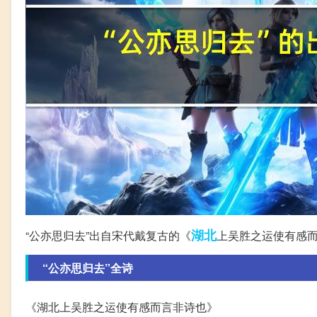
湖北
“公亦思归去”出自宋代戴复古的《
上吴胜之运使有感
“公亦思归去”全诗
《湖北上吴胜之运使有感而言非诗也》