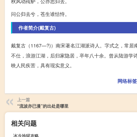
秋风动莼鲈，公亦思归去。
问公归去兮，苍生谁怙恃。
作者简介(戴复古)
戴复古（1167—?)）南宋著名江湖派诗人。字式之，常居
不仕，浪游江湖，后归家隐居，卒年八十余。曾从陆游学
映人民疾苦，具有现实意义。
网络标签
上一篇
“流波亦已漫”的出处是哪里
相关问题
冰冷地狱攻略