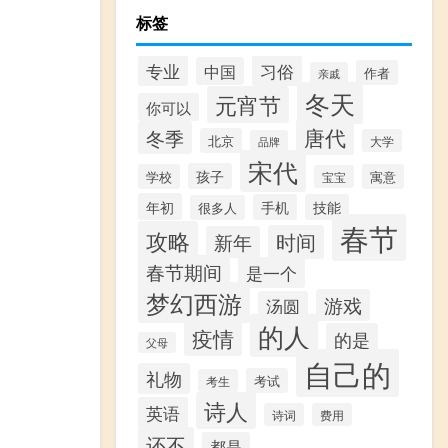
标签
专业
习俗
中国
作者
亲戚
冬天
元宵节
你可以
唐代
冬季
北京
大学
品牌
宋代
孩子
学校
寓意
宝宝
年初
手机
技能
很多人
春节
攻略
时间
新年
春节期间
是一个
梦幻西游
游戏
汤圆
的人
疫情
的是
父母
自己的
礼物
考试
考生
诗人
英语
诗词
费用
还不
都是