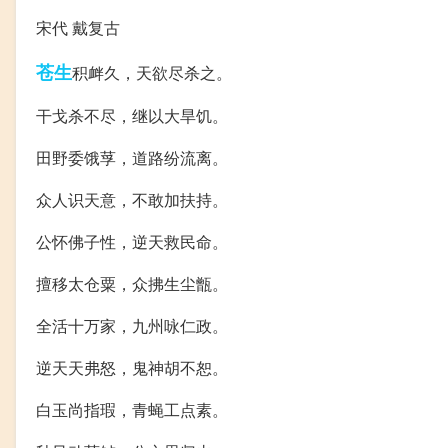
宋代 戴复古
苍生
积衅久，天欲尽杀之。
干戈杀不尽，继以大旱饥。
田野委饿莩，道路纷流离。
众人识天意，不敢加扶持。
公怀佛子性，逆天救民命。
擅移太仓粟，众拂生尘甑。
全活十万家，九州咏仁政。
逆天天弗怒，鬼神胡不恕。
白玉尚指瑕，青蝇工点素。