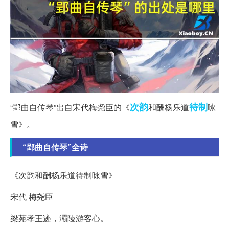
次韵
待制
“郢曲自传琴”出自宋代梅尧臣的《
和酬杨乐道
咏
雪》。
“郢曲自传琴”全诗
《次韵和酬杨乐道待制咏雪》
宋代 梅尧臣
梁苑孝王迹，灞陵游客心。