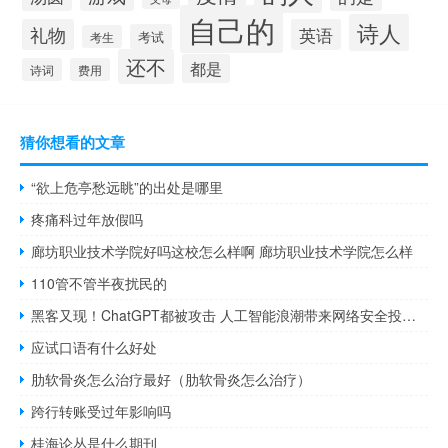
自己的
诗人
礼物
英语
考试
考生
还不
都是
诗词
费用
猜你想看的文章
“欲上危亭愁远眺”的出处是哪里
疼痛科过年放假吗
廊坊职业技术学院好吗这校怎么样啊 廊坊职业技术学院怎么样
110管不管半夜扰民的
黑客又现！ChatGPT都被攻击 人工智能浪潮带来网络安全投资机遇
应试口语有什么好处
肋软骨炎怎么治疗最好（肋软骨炎怎么治疗）
跨行转账受过年影响吗
桂海论丛是什么期刊