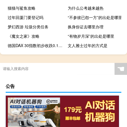
猫猫与鲨鱼攻略
为什么公考越来越热
过年回厦门要登记吗
“不参彼已怨一方”的出处是哪里
梦幻西游 垃圾分类任务
换身份证去哪里办理
《魔女之家》攻略
“有物岁月深”的出处是哪里
德国DAX 30指数初步收跌0.17%报14707.48点本周累计下跌大约0.60%法国股指初步收跌1.20%意大利股指初步收跌0.61%英国股指初步收跌0.76%
文人雅士过年的方式是
☚
公告