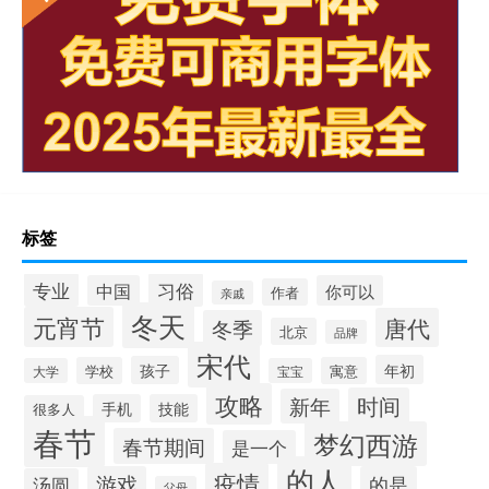
标签
专业
习俗
中国
你可以
作者
亲戚
冬天
元宵节
唐代
冬季
北京
品牌
宋代
年初
孩子
学校
寓意
大学
宝宝
攻略
时间
新年
手机
技能
很多人
春节
梦幻西游
春节期间
是一个
的人
疫情
游戏
的是
汤圆
父母