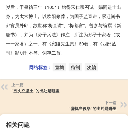
岁后，于皇祐三年（1051）始得宋仁宗召试，赐同进士出
身，为太常博士。以欧阳修荐，为国子监直讲，累迁尚书
都官员外郎，故世称“梅直讲”、“梅都官”。曾参与编撰《新
唐书》，并为《孙子兵法》作注，所注为孙子十家著（或
十一家著）之一。有《宛陵先生集》60卷，有《四部丛
刊》影明刊本等。词存二首。
网络标签：
宣城
待制
次韵
上一篇
“五丈立坚土”的出处是哪里
下一篇
“缣机当俟毕”的出处是哪里
相关问题