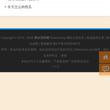
冬天怎么种西瓜
Copyright © 2012 - 2026
胶水百科网
Powered by
网站分类目录
|
精选推荐文章
|
网
站地图
|
疑难解答
陕ICP备05039492号
声明：本站内容来自互联网，如信息有错误可发邮件到f_fb#foxmail.com说明，我们
会及时纠正，谢谢
本站仅为个人兴趣爱好，不接盈利性广告及商业合作
小男孩