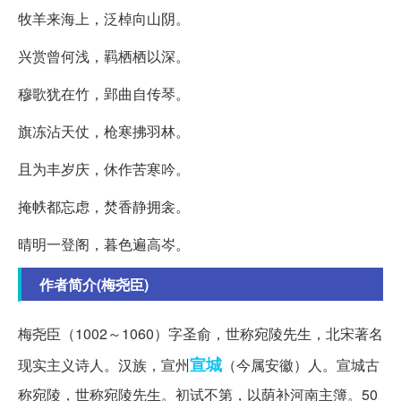
牧羊来海上，泛棹向山阴。
兴赏曾何浅，羁栖栖以深。
穆歌犹在竹，郢曲自传琴。
旗冻沾天仗，枪寒拂羽林。
且为丰岁庆，休作苦寒吟。
掩帙都忘虑，焚香静拥衾。
晴明一登阁，暮色遍高岑。
作者简介(梅尧臣)
梅尧臣（1002～1060）字圣俞，世称宛陵先生，北宋著名
宣城
现实主义诗人。汉族，宣州
（今属安徽）人。宣城古
称宛陵，世称宛陵先生。初试不第，以荫补河南主簿。50