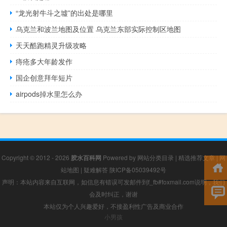
“龙光射牛斗之墟”的出处是哪里
乌克兰和波兰地图及位置 乌克兰东部实际控制区地图
天天酷跑精灵升级攻略
痔疮多大年龄发作
国企创意拜年短片
airpods掉水里怎么办
Copyright © 2012 - 2026
胶水百科网
Powered by
网站分类目录
|
精选推荐文章
|
网
站地图
|
疑难解答
陕ICP备05039492号
声明：本站内容来自互联网，如信息有错误可发邮件到f_fb#foxmail.com说明，我们
会及时纠正，谢谢
本站仅为个人兴趣爱好，不接盈利性广告及商业合作
小男孩