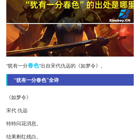
春色
“犹有一分
”出自宋代仇远的《如梦令》。
“犹有一分春色”全诗
《如梦令》
宋代 仇远
特特问花消息。
结果剩红残白。