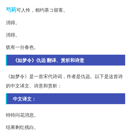
芍药
可人怜，相约荼コ留客。
消得。
消得。
犹有一分春色。
《如梦令》仇远 翻译、赏析和诗意
《如梦令》是一首宋代诗词，作者是仇远。以下是这首诗
的中文译文、诗意和赏析：
中文译文：
特特问花消息。
结果剩红残白。