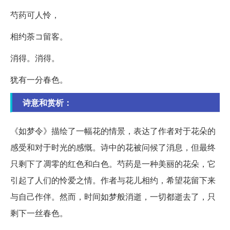
芍药可人怜，
相约荼コ留客。
消得。消得。
犹有一分春色。
诗意和赏析：
《如梦令》描绘了一幅花的情景，表达了作者对于花朵的
感受和对于时光的感慨。诗中的花被问候了消息，但最终
只剩下了凋零的红色和白色。芍药是一种美丽的花朵，它
引起了人们的怜爱之情。作者与花儿相约，希望花留下来
与自己作伴。然而，时间如梦般消逝，一切都逝去了，只
剩下一丝春色。