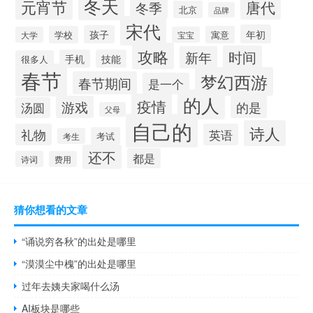
冬天
元宵节
唐代
冬季
北京
品牌
宋代
年初
孩子
学校
寓意
大学
宝宝
攻略
时间
新年
手机
技能
很多人
春节
梦幻西游
春节期间
是一个
的人
疫情
游戏
的是
汤圆
父母
自己的
诗人
礼物
英语
考试
考生
还不
都是
诗词
费用
猜你想看的文章
“诵说穷各秋”的出处是哪里
“漠漠尘中槐”的出处是哪里
过年去姨夫家喝什么汤
AI板块是哪些