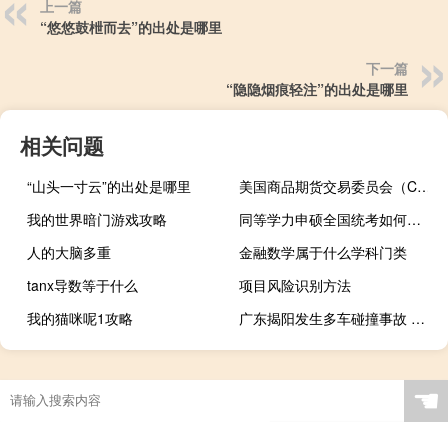
上一篇
“悠悠鼓枻而去”的出处是哪里
下一篇
“隐隐烟痕轻注”的出处是哪里
相关问题
“山头一寸云”的出处是哪里
美国商品期货交易委员会（CFTC）：截至10月17日当周欧元净多头头寸为82,410手合约日元净空头头寸为-102,658手合约
我的世界暗门游戏攻略
同等学力申硕全国统考如何是不是先去上课学习
人的大脑多重
金融数学属于什么学科门类
tanx导数等于什么
项目风险识别方法
我的猫咪呢1攻略
广东揭阳发生多车碰撞事故 造成1死9伤
☚