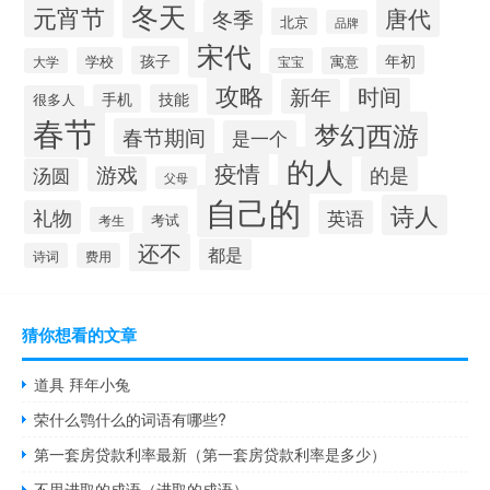
冬天
元宵节
唐代
冬季
北京
品牌
宋代
年初
孩子
学校
寓意
大学
宝宝
攻略
时间
新年
手机
技能
很多人
春节
梦幻西游
春节期间
是一个
的人
疫情
游戏
的是
汤圆
父母
自己的
诗人
礼物
英语
考试
考生
还不
都是
诗词
费用
猜你想看的文章
道具 拜年小兔
荣什么鹗什么的词语有哪些?
第一套房贷款利率最新（第一套房贷款利率是多少）
不思进取的成语（进取的成语）