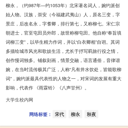
柳永，（约987年—约1053年）北宋著名词人，婉约派创
始人物。汉族，崇安（今福建武夷山）人，原名三变，字
景庄，后改名永，字耆卿，排行第七，又称柳七。宋仁宗
朝进士，官至屯田员外郎，故世称柳屯田。他自称“奉旨填
词柳三变”，以毕生精力作词，并以“白衣卿相”自诩。其词
多描绘城市风光和歌妓生活，尤长于抒写羁旅行役之情，
创作慢词独多。铺叙刻画，情景交融，语言通俗，音律谐
婉，在当时流传极其广泛，人称“凡有井水饮处，皆能歌柳
词”，婉约派最具代表性的人物之一，对宋词的发展有重大
影响，代表作 《雨霖铃》《八声甘州》。
大学生校内网
网络标签：
宋代
柳永
秋夜