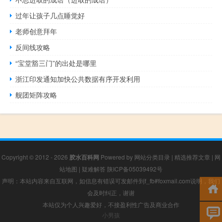
过年让孩子几点睡觉好
老师创意拜年
反间线攻略
“宝堂豁三门”的出处是哪里
浙江印发通知加快公共数据有序开发利用
舰团矩阵攻略
Copyright © 2012 - 2026
胶水百科网
Powered by
网站分类目录
|
精选推荐文章
|
网
站地图
|
疑难解答
陕ICP备05039492号
声明：本站内容来自互联网，如信息有错误可发邮件到f_fb#foxmail.com说明，我们
会及时纠正，谢谢
本站仅为个人兴趣爱好，不接盈利性广告及商业合作
小男孩