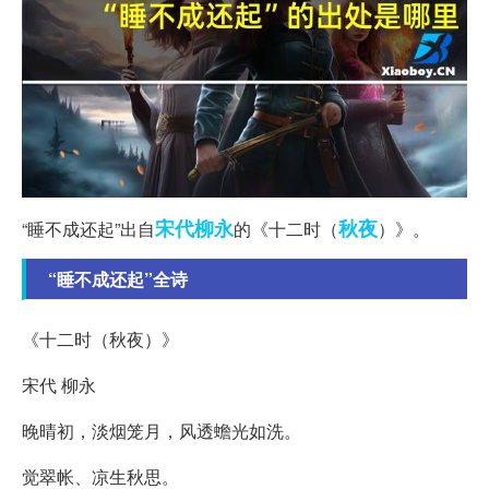
宋代
柳永
秋夜
“睡不成还起”出自
的《十二时（
）》。
“睡不成还起”全诗
《十二时（秋夜）》
宋代 柳永
晚晴初，淡烟笼月，风透蟾光如洗。
觉翠帐、凉生秋思。