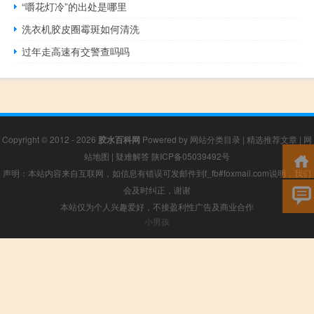
“嚼花灯冷”的出处是哪里
洗衣机胶皮圈霉斑如何清洗
过年走高速有交警查吗吗
Copyright © 2012 - 2026
胶水百科网
Powered by
网站分类目录
|
精选推荐文章
|
网
站地图
|
疑难解答
陕ICP备05039492号
声明：本站内容来自互联网，如信息有错误可发邮件到f_fb#foxmail.com说明，我们
会及时纠正，谢谢
本站仅为个人兴趣爱好，不接盈利性广告及商业合作
小男孩