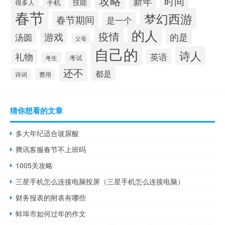
攻略
时间
新年
手机
技能
很多人
春节
梦幻西游
春节期间
是一个
的人
疫情
游戏
的是
汤圆
父母
自己的
诗人
礼物
英语
考试
考生
还不
都是
诗词
费用
猜你想看的文章
多大年纪适合玻尿酸
腾讯客服春节不上班吗
1005关攻略
三星手机怎么连接电脑投屏（三星手机怎么连接电脑）
财务报表的附表有哪些
蚌埠市如何过年的作文