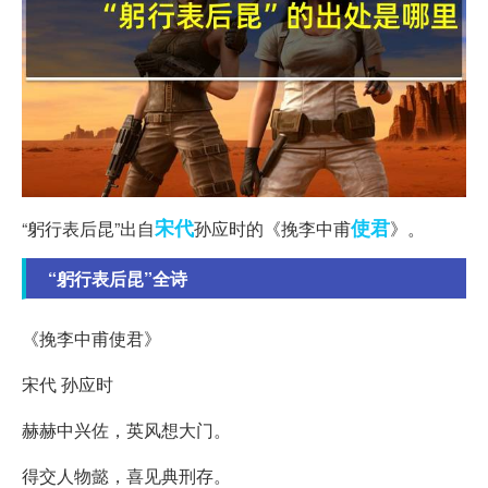
宋代
使君
“躬行表后昆”出自
孙应时的《挽李中甫
》。
“躬行表后昆”全诗
《挽李中甫使君》
宋代 孙应时
赫赫中兴佐，英风想大门。
得交人物懿，喜见典刑存。