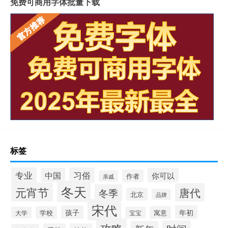
免费可商用字体批量下载
标签
专业
习俗
中国
你可以
作者
亲戚
冬天
元宵节
唐代
冬季
北京
品牌
宋代
年初
孩子
学校
寓意
大学
宝宝