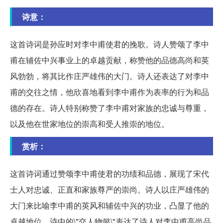
诗意：
这首诗词是孙应时对李中甫使君的挽歌。诗人赞颂了李中
甫在辅佐中兴事业上的卓越贡献，称赞他的品德高尚和英
风勃勃，将其比作庄严雄伟的大门。诗人还表达了对李中
甫的交往之情，他欣喜地看到李中甫作为表率的行为和品
德的存在。诗人特别称赞了李中甫对家族的忠诚与尊重，
以及他在世家地位的崇高和受人推崇的地位。
赏析：
这首诗词通过赞颂李中甫使君的功绩和品德，展现了宋代
士人对忠诚、正直和家族尊严的崇尚。诗人以庄严雄伟的
大门来比喻李中甫的英风和辅佐中兴的功业，凸显了他的
卓越地位。诗中的\"交人物懿\"表达了诗人对李中甫高尚品