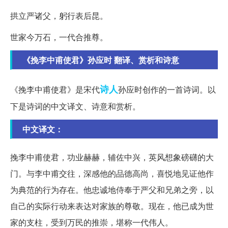
拱立严诸父，躬行表后昆。
世家今万石，一代合推尊。
《挽李中甫使君》孙应时 翻译、赏析和诗意
诗人
《挽李中甫使君》是宋代
孙应时创作的一首诗词。以
下是诗词的中文译文、诗意和赏析。
中文译文：
挽李中甫使君，功业赫赫，辅佐中兴，英风想象磅礴的大
门。与李中甫交往，深感他的品德高尚，喜悦地见证他作
为典范的行为存在。他忠诚地侍奉于严父和兄弟之旁，以
自己的实际行动来表达对家族的尊敬。现在，他已成为世
家的支柱，受到万民的推崇，堪称一代伟人。