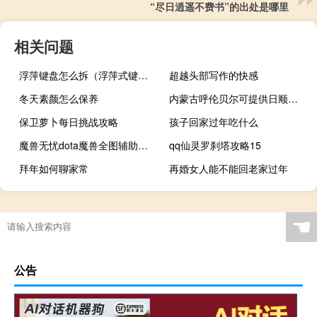
“尽日逍遥不费书”的出处是哪里
相关问题
浮萍键盘怎么拆（浮萍式键盘简介）
超越头部写作的快感
冬天素颜怎么保养
内蒙古呼伦贝尔可提供日顺抽油烟机维修服务地址在哪
保卫萝卜每日挑战攻略
孩子回家过年吃什么
魔兽无忧dota魔兽全图辅助工具 V0.8.1 最新绿色版（魔兽无忧dota魔兽全图辅助工具 V0.8.1 最新绿色版功能简介）
qq仙灵罗刹塔攻略15
拜年如何聊家常
再婚女人能不能回老家过年
☚
公告