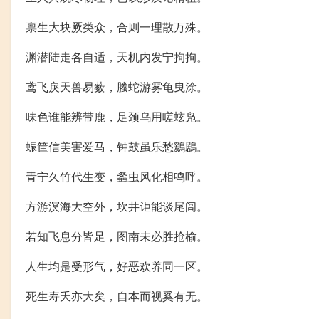
禀生大块厥类众，合则一理散万殊。
渊潜陆走各自适，天机内发宁拘拘。
鸢飞戾天兽易薮，螣蛇游雾龟曳涂。
味色谁能辨带鹿，足颈乌用嗟蚿凫。
蜄筐信美害爱马，钟鼓虽乐愁鶢鶋。
青宁久竹代生变，螽虫风化相鸣呼。
方游溟海大空外，坎井讵能谈尾闾。
若知飞息分皆足，图南未必胜抢榆。
人生均是受形气，好恶欢养同一区。
死生寿夭亦大矣，自本而视奚有无。