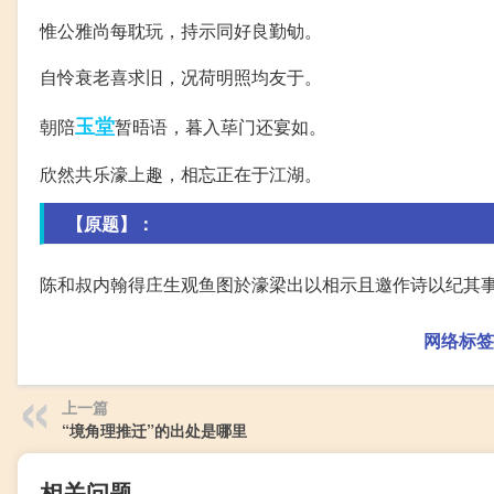
惟公雅尚每耽玩，持示同好良勤劬。
自怜衰老喜求旧，况荷明照均友于。
玉堂
朝陪
暂晤语，暮入荜门还宴如。
欣然共乐濠上趣，相忘正在于江湖。
【原题】：
陈和叔内翰得庄生观鱼图於濠梁出以相示且邀作诗以纪其
网络标签
上一篇
“境角理推迁”的出处是哪里
相关问题