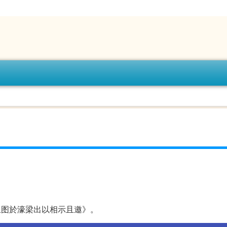
鱼图於濠梁出以相示且邀》。