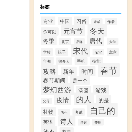
标签
专业
习俗
中国
作者
亲戚
冬天
元宵节
你可以
唐代
冬季
北京
大学
品牌
宋代
孩子
学校
寓意
宝宝
年初
手机
技能
很多人
春节
攻略
时间
新年
春节期间
是一个
梦幻西游
游戏
汤圆
的人
疫情
的是
父母
自己的
礼物
考试
考生
诗人
英语
诗词
费用
还不
都是