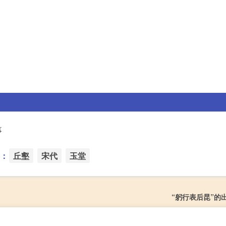
事
：
丘壑
宋代
玉堂
“躬行表后昆”的