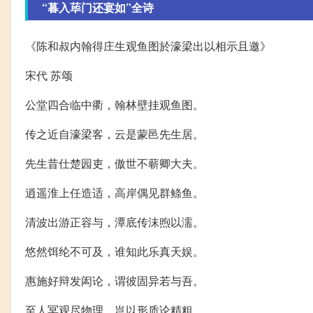
“暮入荜门还宴如”全诗
《陈和叔内翰得庄生观鱼图於濠梁出以相示且邀》
宋代 苏颂
公堂四合临中衢，翰林壁挂观鱼图。
传之近自濠梁客，云是蒙邑先生居。
先生昔仕楚园吏，傲世不蕲卿大夫。
逍遥淮上任造适，高岸偶见群鲦鱼。
清波出游正容与，潭底传沫煦以濡。
悠然饵纶不可及，谁知此乐真天娱。
惠施好辩发闳论，谓彼固异若与吾。
至人冥观尽物理，岂以形质论精粗。