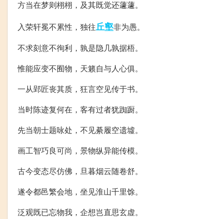
方当在梦则栩栩，及其既觉还蘧蘧。
丘壑
入荣轩冕不累性，独往
非为愚。
不求刻意不徇利，孰是隐几孰据梧。
惟能应变不囿物，天籁自与人心俱。
一从郢匠丧其质，狂言空见传于书。
当时陈迹复何在，客有过者犹踟蹰。
先当朝士题咏处，不见綦履空遗墟。
画工智巧良可尚，景物纵异能传模。
古今变态尽仿佛，旦暮烟云随卷舒。
遂令都邑繁会地，坐见淮山千里馀。
泛观既已忘物我，企想岂直思玄虚。