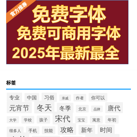
标签
专业
习俗
中国
你可以
作者
亲戚
冬天
元宵节
唐代
冬季
北京
品牌
宋代
年初
孩子
学校
寓意
大学
宝宝
攻略
时间
新年
手机
技能
很多人