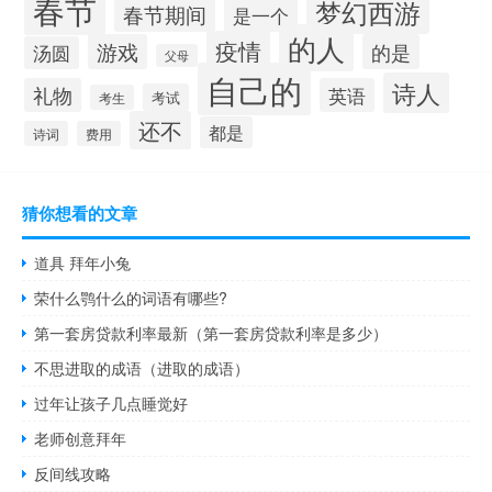
春节
梦幻西游
春节期间
是一个
的人
疫情
游戏
的是
汤圆
父母
自己的
诗人
礼物
英语
考试
考生
还不
都是
诗词
费用
猜你想看的文章
道具 拜年小兔
荣什么鹗什么的词语有哪些?
第一套房贷款利率最新（第一套房贷款利率是多少）
不思进取的成语（进取的成语）
过年让孩子几点睡觉好
老师创意拜年
反间线攻略