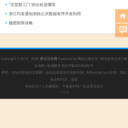
“宝堂豁三门”的出处是哪里
浙江印发通知加快公共数据有序开发利用
舰团矩阵攻略
Copyright © 2012 - 2026
胶水百科网
Powered by
网站分类目录
|
精选推荐文章
|
网
站地图
|
疑难解答
陕ICP备05039492号
声明：本站内容来自互联网，如信息有错误可发邮件到f_fb#foxmail.com说明，我们
会及时纠正，谢谢
本站仅为个人兴趣爱好，不接盈利性广告及商业合作
小男孩