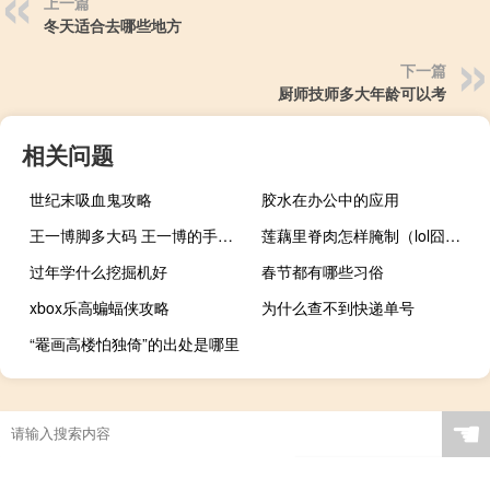
上一篇
冬天适合去哪些地方
下一篇
厨师技师多大年龄可以考
相关问题
世纪末吸血鬼攻略
胶水在办公中的应用
王一博脚多大码 王一博的手真的好大
莲藕里脊肉怎样腌制（lol囧图）
过年学什么挖掘机好
春节都有哪些习俗
xbox乐高蝙蝠侠攻略
为什么查不到快递单号
“罨画高楼怕独倚”的出处是哪里
☚