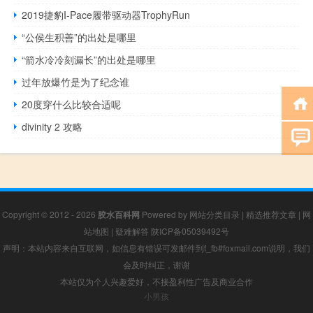
2019捷豹I-Pace履带驱动器TrophyRun
“公侯生积善”的出处是哪里
“箭水冷冷刻漏长”的出处是哪里
过年放爆竹是为了纪念谁
20度穿什么比较合适呢
divinity 2 攻略
Copyright © 2012 - 2026
胶水百科网
Powered by
网站分类目录
|
精选推荐文章
|
网
站地图
|
疑难解答
陕ICP备05039492号
声明：本站内容来自互联网，如信息有错误可发邮件到f_fb#foxmail.com说明，我们
会及时纠正，谢谢
本站仅为个人兴趣爱好，不接盈利性广告及商业合作
小男孩