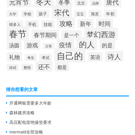
冬天
元宵节
唐代
冬季
北京
品牌
宋代
年初
孩子
学校
寓意
大学
宝宝
攻略
时间
新年
手机
技能
很多人
春节
梦幻西游
春节期间
是一个
的人
疫情
游戏
的是
汤圆
父母
自己的
诗人
礼物
英语
考试
考生
还不
都是
诗词
费用
猜你想看的文章
开通网银需要多大年龄
森林建房攻略
高压配电室绝缘垫要求
mermaid全部攻略