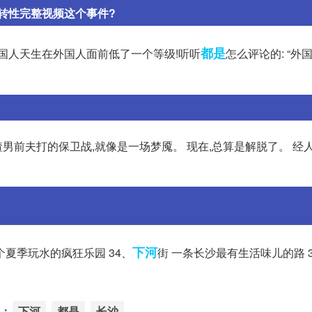
转性完整视频这个事件?
都是
国人天生在外国人面前低了一个等级!听听
怎么评论的: “外
渣男前夫打的保卫战,就像是一场梦魇。 现在,总算是解脱了。 经
下河
个夏季玩水的疯狂乐园 34、
街 一条长沙最有生活味儿的路 
：
下河
都是
长沙