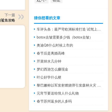
下一篇
猜你想看的文章
与鲨鱼攻略
车评头条：最严苛欧洲标准打造 试驾上汽名爵EZS
botox去皱需要多少钱（botox去皱）
奥迪Q8什么时候上市的
春节后是离婚高峰
芹菜焯水几分钟
梦幻西游怎么赚现金
叶公好学什么梗
黎巴嫩称以军发射燃烧弹引发森林火灾 以方暂无回应
元宵节要送给情人什么礼物
春节苏州返乡的人多吗