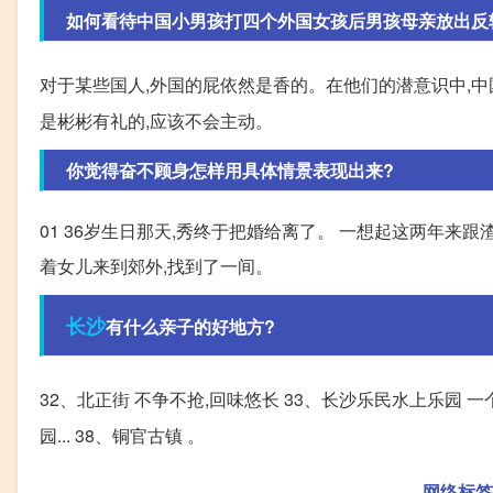
如何看待中国小男孩打四个外国女孩后男孩母亲放出反
对于某些国人,外国的屁依然是香的。在他们的潜意识中,中
是彬彬有礼的,应该不会主动。
你觉得奋不顾身怎样用具体情景表现出来?
01 36岁生日那天,秀终于把婚给离了。 一想起这两年来跟
着女儿来到郊外,找到了一间。
长沙
有什么亲子的好地方?
32、北正街 不争不抢,回味悠长 33、长沙乐民水上乐园 一
园... 38、铜官古镇 。
网络标签