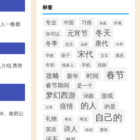
标签
专业
习俗
中国
作者
亲戚
国人一般都
冬天
元宵节
你可以
唐代
冬季
北京
大学
品牌
宋代
孩子
学校
寓意
宝宝
年初
手机
技能
很多人
人介绍,秀带
春节
攻略
时间
新年
春节期间
是一个
梦幻西游
游戏
汤圆
的人
疫情
的是
父母
35、南郊公
自己的
礼物
考试
考生
诗人
英语
诗词
费用
还不
都是