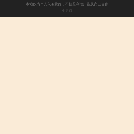
本站仅为个人兴趣爱好，不接盈利性广告及商业合作
小男孩