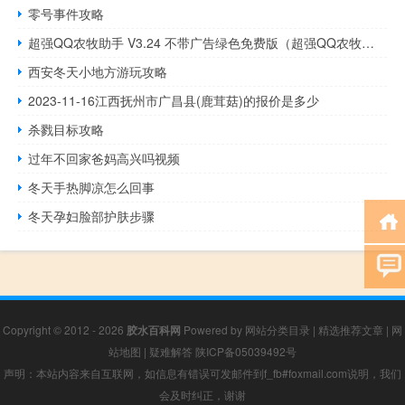
零号事件攻略
超强QQ农牧助手 V3.24 不带广告绿色免费版（超强QQ农牧助手 V3.24 不带广告绿色免费版功能简介）
西安冬天小地方游玩攻略
2023-11-16江西抚州市广昌县(鹿茸菇)的报价是多少
杀戮目标攻略
过年不回家爸妈高兴吗视频
冬天手热脚凉怎么回事
冬天孕妇脸部护肤步骤
Copyright © 2012 - 2026
胶水百科网
Powered by
网站分类目录
|
精选推荐文章
|
网
站地图
|
疑难解答
陕ICP备05039492号
声明：本站内容来自互联网，如信息有错误可发邮件到f_fb#foxmail.com说明，我们
会及时纠正，谢谢