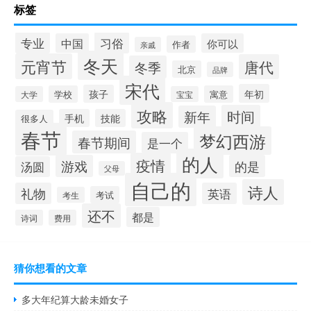
标签
专业
习俗
中国
你可以
作者
亲戚
冬天
元宵节
唐代
冬季
北京
品牌
宋代
年初
孩子
学校
寓意
大学
宝宝
攻略
时间
新年
手机
技能
很多人
春节
梦幻西游
春节期间
是一个
的人
疫情
游戏
的是
汤圆
父母
自己的
诗人
礼物
英语
考试
考生
还不
都是
诗词
费用
猜你想看的文章
多大年纪算大龄未婚女子