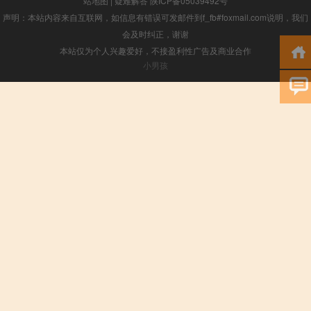
站地图
|
疑难解答
陕ICP备05039492号
声明：本站内容来自互联网，如信息有错误可发邮件到f_fb#foxmail.com说明，我们
会及时纠正，谢谢
本站仅为个人兴趣爱好，不接盈利性广告及商业合作
小男孩