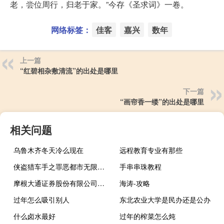
老，尝位周行，归老于家。”今存《圣求词》一卷。
网络标签：
佳客
嘉兴
数年
上一篇
“红碧相杂敷清流”的出处是哪里
下一篇
“画帘香一缕”的出处是哪里
相关问题
乌鲁木齐冬天冷么现在
远程教育专业有那些
侠盗猎车手之罪恶都市无限生命无限武器破解版（侠盗猎车手之罪恶都市无限生命）
手串串珠教程
摩根大通证券股份有限公司将亿纬锂能评级下调至中性
海涛-攻略
过年怎么吸引别人
东北农业大学是民办还是公办
什么卤水最好
过年的榨菜怎么炖