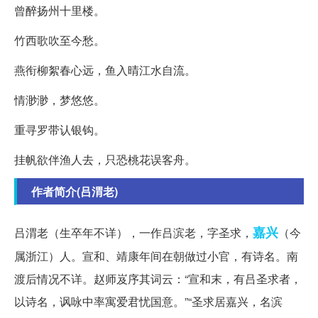
曾醉扬州十里楼。
竹西歌吹至今愁。
燕衔柳絮春心远，鱼入晴江水自流。
情渺渺，梦悠悠。
重寻罗带认银钩。
挂帆欲伴渔人去，只恐桃花误客舟。
作者简介(吕渭老)
嘉兴
吕渭老（生卒年不详），一作吕滨老，字圣求，
（今
属浙江）人。宣和、靖康年间在朝做过小官，有诗名。南
渡后情况不详。赵师岌序其词云：“宣和末，有吕圣求者，
以诗名，讽咏中率寓爱君忧国意。”“圣求居嘉兴，名滨