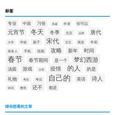
标签
专业
习俗
中国
你可以
作者
亲戚
冬天
元宵节
唐代
冬季
北京
品牌
宋代
年初
孩子
学校
寓意
大学
宝宝
攻略
时间
新年
手机
技能
很多人
春节
梦幻西游
春节期间
是一个
的人
疫情
游戏
的是
汤圆
父母
自己的
诗人
礼物
英语
考试
考生
还不
都是
诗词
费用
猜你想看的文章