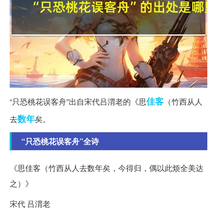
佳客
“只恐桃花误客舟”出自宋代吕渭老的《思
（竹西从人
数年
去
矣。
“只恐桃花误客舟”全诗
《思佳客（竹西从人去数年矣，今得归，偶以此烦全美达
之）》
宋代 吕渭老