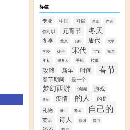
标签
专业
习俗
中国
作者
亲戚
冬天
元宵节
你可以
唐代
冬季
北京
大学
品牌
宋代
孩子
学校
寓意
宝宝
年初
手机
技能
很多人
春节
攻略
时间
新年
春节期间
是一个
梦幻西游
游戏
汤圆
的人
疫情
的是
父母
自己的
礼物
考试
考生
诗人
英语
诗词
费用
还不
都是