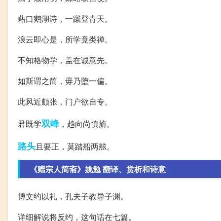
藉口鹅湖诗，一蹴登青天。
浪云即心是，所学竟类禅。
不知格物学，盖在诚意先。
如斯谓之简，毋乃堕一偏。
此风近颇张，门户欲自专。
双峰
君既学
，趋向尚慎旃。
路头
且要正，莫踏船两舷。
《赠宗人简斋》姚勉 翻译、赏析和诗意
博文约以礼，孔夫子教导子渊。
详细解说将反约，这句话在七篇。