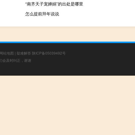
“南齐天子宠婵娟”的出处是哪里
怎么提前拜年说说
网站地图
|
疑难解答
陕ICP备05039492号
，我们会及时纠正，谢谢