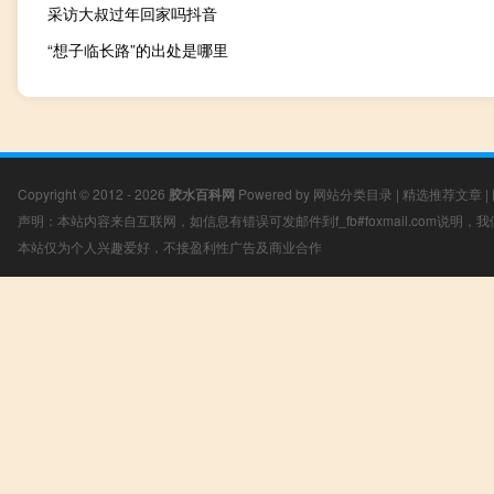
采访大叔过年回家吗抖音
“想子临长路”的出处是哪里
Copyright © 2012 - 2026
胶水百科网
Powered by
网站分类目录
|
精选推荐文章
|
声明：本站内容来自互联网，如信息有错误可发邮件到f_fb#foxmail.com说明
本站仅为个人兴趣爱好，不接盈利性广告及商业合作