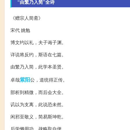
“由繁乃入简”全诗
《赠宗人简斋》
宋代 姚勉
博文约以礼，夫子诲子渊。
详说将反约，斯语在七篇。
由繁乃入简，此学本圣贤。
紫阳
卓哉
公，道统得正传。
部析到精微，而后会大全。
讥以为支离，此说恐未然。
闲邪至敬义，简易斯坤乾。
后学懒用功，疎略取自便。