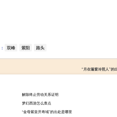
：
双峰
紫阳
路头
“月在篷窗冷照人”的
解除终止劳动关系证明
梦幻西游怎么查点
“金母紫皇开寿域”的出处是哪里