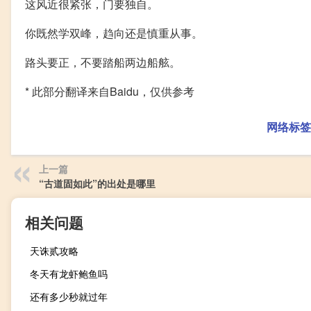
这风近很紧张，门要独自。
你既然学双峰，趋向还是慎重从事。
路头要正，不要踏船两边船舷。
* 此部分翻译来自Baidu，仅供参考
网络标签
上一篇
“古道固如此”的出处是哪里
相关问题
天诛贰攻略
冬天有龙虾鲍鱼吗
还有多少秒就过年