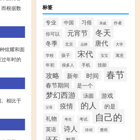
标签
。而根据数
专业
习俗
中国
作者
亲戚
冬天
元宵节
你可以
唐代
冬季
北京
大学
品牌
一种炫耀和面
宋代
孩子
学校
寓意
宝宝
重过年时的
年初
手机
技能
很多人
春节
攻略
时间
新年
春节期间
是一个
梦幻西游
游戏
汤圆
烟。相比于
的人
疫情
的是
父母
自己的
礼物
考试
考生
诗人
英语
诗词
费用
还不
都是