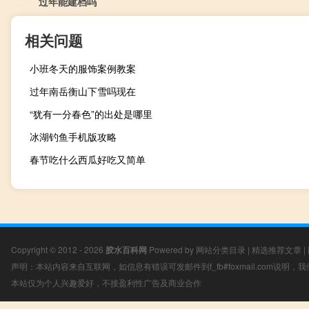
过年能建档吗
相关问题
小班冬天的服饰案例教案
过年南岳衡山下雪吗现在
“犹有一分春色”的出处是哪里
冰湖钓鱼手机版攻略
春节吃什么西瓜好吃又简单
Copyright © 2012 - 2026
胶水百科网
Powered by
网站分类目录
|
精选推荐文章
|
声明：本站内容来自互联网，如信息有错误可发邮件到f_fb#foxmail.com说明
本站仅为个人兴趣爱好，不接盈利性广告及商业合作