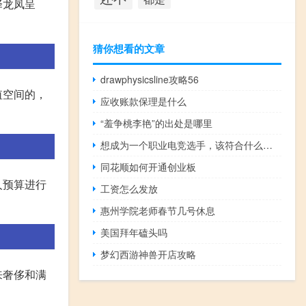
择龙凤呈
猜你想看的文章
drawphysicsline攻略56
值空间的，
应收账款保理是什么
“羞争桃李艳”的出处是哪里
想成为一个职业电竞选手，该符合什么条件
同花顺如何开通创业板
人预算进行
工资怎么发放
惠州学院老师春节几号休息
美国拜年磕头吗
梦幻西游神兽开店攻略
来奢侈和满