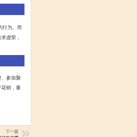
的行为。而
追求虚荣，
费、参加聚
好花销，量
下一篇