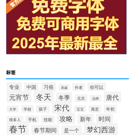
标签
专业
习俗
中国
你可以
作者
亲戚
冬天
元宵节
唐代
冬季
北京
品牌
宋代
年初
孩子
学校
寓意
大学
宝宝
攻略
时间
新年
手机
技能
很多人
春节
梦幻西游
春节期间
是一个