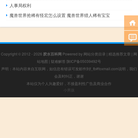
人事局权利
魔兽世界抢稀有怪宏怎么设置 魔兽世界猎人稀有宝宝
Copyright © 2012 - 2026
胶水百科网
Powered by
网站分类目录
|
精选推荐文章
|
网
站地图
|
疑难解答
陕ICP备05039492号
声明：本站内容来自互联网，如信息有错误可发邮件到f_fb#foxmail.com说明，我们
会及时纠正，谢谢
本站仅为个人兴趣爱好，不接盈利性广告及商业合作
小男孩