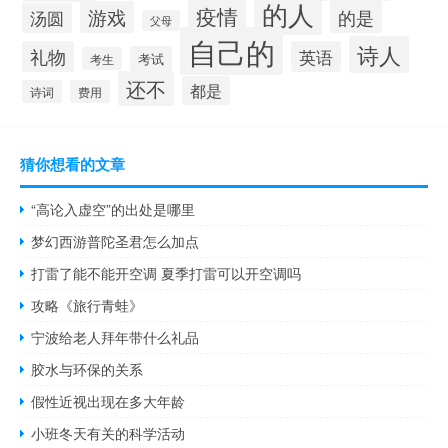
的人
疫情
游戏
的是
汤圆
父母
自己的
诗人
礼物
英语
考试
考生
还不
都是
诗词
费用
猜你想看的文章
“高论入虚空”的出处是哪里
梦幻西游普陀圣君怎么加点
打雷了能不能开空调 夏季打雷可以开空调吗
攻略《旅行青蛙》
宁波给老人拜年带什么礼品
胶水与环保的关系
假性近视出现在多大年龄
小班冬天有关的科学活动