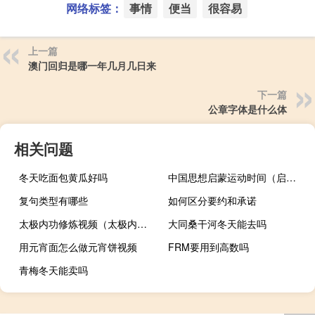
网络标签：
事情
便当
很容易
上一篇
澳门回归是哪一年几月几日来
下一篇
公章字体是什么体
相关问题
冬天吃面包黄瓜好吗
中国思想启蒙运动时间（启蒙运动时间）
复句类型有哪些
如何区分要约和承诺
太极内功修炼视频（太极内功筑基）
大同桑干河冬天能去吗
用元宵面怎么做元宵饼视频
FRM要用到高数吗
青梅冬天能卖吗