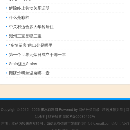
解除终止劳动关系证明
什么是彩棉
中关村适合多大年龄居住
潮州三宝是哪三宝
“多情留客”的出处是哪里
第一个世界无烟日成立于哪一年
2min还是2mins
顾廷烨明兰温泉哪一章
Copyright © 2012 - 2026
胶水百科网
Powered by
网站分类目录
|
精选推荐文章
|
网
站地图
|
疑难解答
陕ICP备05039492号
声明：本站内容来自互联网，如信息有错误可发邮件到f_fb#foxmail.com说明，我们