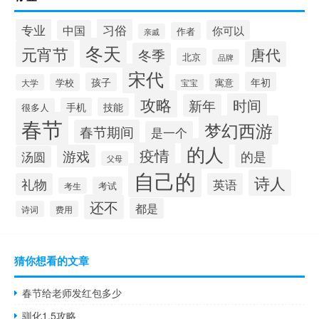
专业
习俗
中国
你可以
作者
亲戚
冬天
元宵节
唐代
冬季
北京
品牌
宋代
年初
孩子
学校
寓意
大学
宝宝
攻略
时间
新年
手机
技能
很多人
春节
梦幻西游
春节期间
是一个
的人
疫情
游戏
的是
汤圆
父母
自己的
诗人
礼物
英语
考试
考生
还不
都是
诗词
费用
猜你想看的文章
春节给老师发红包多少
驯化1.5攻略